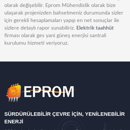
olarak değişebilir.
Eprom Mühendislik olarak bize
ulaşarak projenizden bahsetmeniz durumunda sizler
için gerekli hesaplamaları yapıp en net sonuçlar ile
sizlere detaylı rapor sunabiliriz.
Elektrik taahhüt
firması olarak ges yani güneş enerjisi santrali
kurulumu hizmeti veriyoruz.
SÜRDÜRÜLEBILIR ÇEVRE IÇIN, YENILENEBILIR
ENERJI