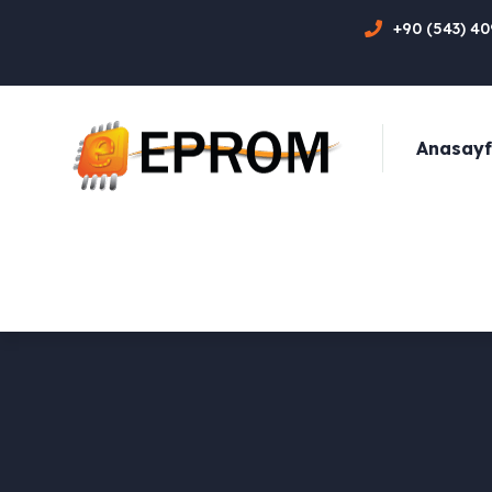
+90 (543) 4
Anasay