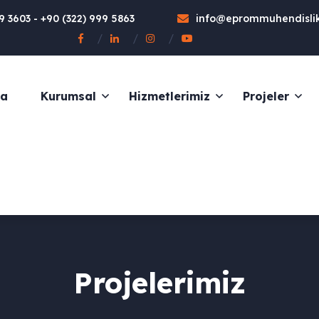
09 3603
-
+90 (322) 999 5863
info@eprommuhendisli
fa
Kurumsal
Hizmetlerimiz
Projeler
Projelerimiz